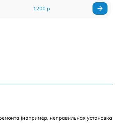
1200 р
900 р
1500 р
1200 р
1800 р
800 р
1500 р
 ремонта (например, неправильная установка
2500 р