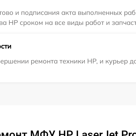
готово и подписания акта выполненных р
ва HP сроком на все виды работ и запчаст
сти
ершении ремонта техники HP, и курьер до
емонт МФУ HP LaserJet Pr