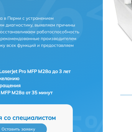
a в Перми с устранением
м диагностику, выявляем причины
восстанавливаем работоспособность
и рекомендованные производителем
рку всех функций и предоставляем
aserJet Pro MFP M28a до 3 лет
 желанию
бращения
 MFP M28a от 35 минут
я со специалистом
Оставить заявку