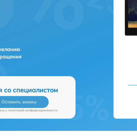
 желанию
бращения
я со специалистом
Оставить заявку
есь c
политикой конфиденциальности