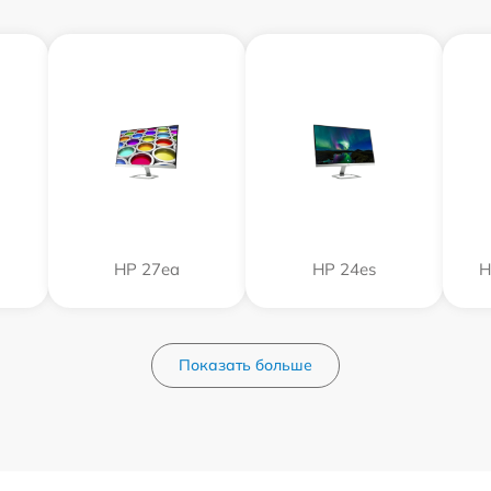
HP 27ea
HP 24es
H
Показать больше