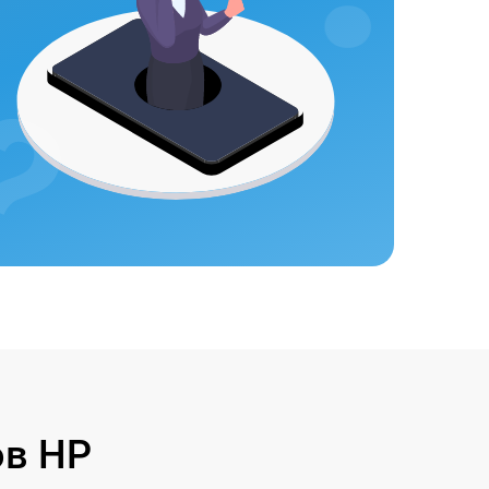
ов HP