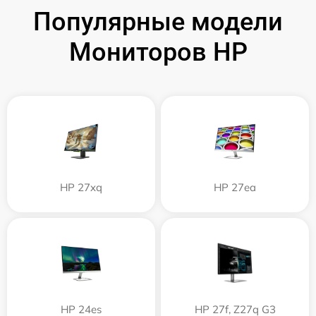
Популярные модели
Мониторов HP
HP 27xq
HP 27ea
HP 24es
HP 27f, Z27q G3