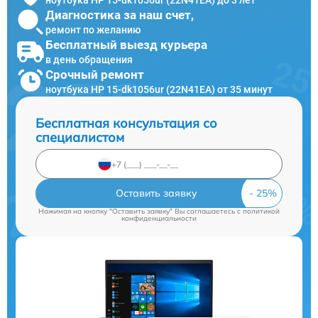
Диагностика за наш счет,
ремонт по желанию
Бесплатный выезд курьера
в день обращения
Срочный ремонт
ноутбука HP 15-dk1056ur (22N41EA) от 35 минут
Бесплатная консультация со
специалистом
Оставить заявку
Нажимая на кнопку "Оставить заявку" Вы соглашаетесь c
политикой
конфиденциальности