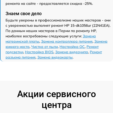
ремонта на сайте - предоставляется скидка -25%.
Знаем свое дело
Будьте уверены в профессионализме наших мастеров - они
с уверенностью выполнят ремонт HP 15-dk1056ur (22N41EA).
По данным наших мастеров в Перми по ремонту HP,
наиболее востребованы следующие услуги:
Замена
материнской платы
,
Замена контроллера питания
,
Замена
южного моста
,
Чистка от пыли
,
Настройка ОС
,
Ремонт
подсветки
,
Настройка BIOS
,
Замена видеочипа
,
Ремонт
разъема питания
,
Замена видеокарты
.
Акции сервисного
центра