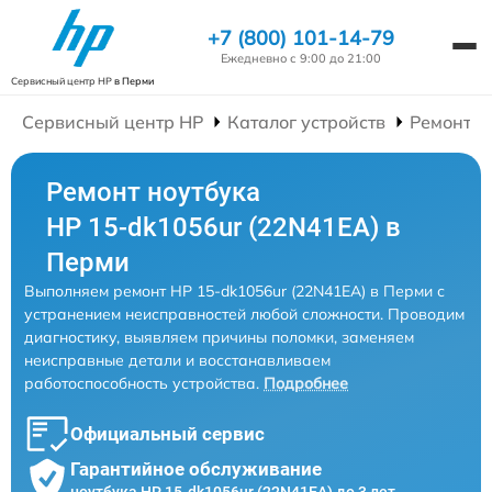
+7 (800) 101-14-79
Ежедневно с 9:00 до 21:00
Сервисный центр HP
в Перми
Сервисный центр HP
Каталог устройств
Ремонт Н
Ремонт ноутбука
HP 15-dk1056ur (22N41EA) в
Перми
Выполняем ремонт HP 15-dk1056ur (22N41EA) в Перми с
устранением неисправностей любой сложности. Проводим
диагностику, выявляем причины поломки, заменяем
неисправные детали и восстанавливаем
работоспособность устройства.
Подробнее
Официальный сервис
Гарантийное обслуживание
ноутбука HP 15-dk1056ur (22N41EA) до 3 лет