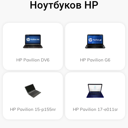
Ноутбуков HP
HP Pavilion DV6
HP Pavilion G6
HP Pavilion 15-p155nr
HP Pavilion 17-e011sr