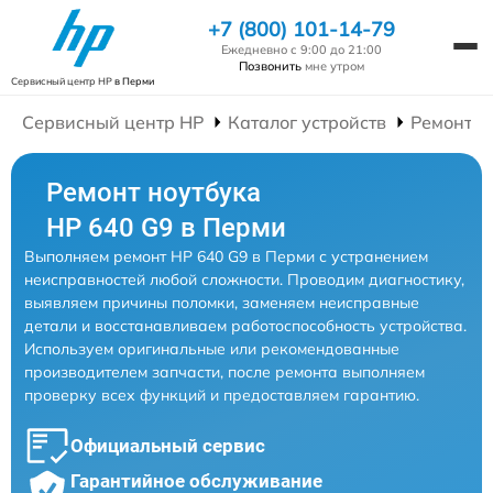
+7 (800) 101-14-79
Ежедневно с 9:00 до 21:00
Позвонить
мне утром
Сервисный центр HP
в Перми
Сервисный центр HP
Каталог устройств
Ремонт Н
Ремонт ноутбука
HP 640 G9 в Перми
Выполняем ремонт HP 640 G9 в Перми с устранением
неисправностей любой сложности. Проводим диагностику,
выявляем причины поломки, заменяем неисправные
детали и восстанавливаем работоспособность устройства.
Используем оригинальные или рекомендованные
производителем запчасти, после ремонта выполняем
проверку всех функций и предоставляем гарантию.
Официальный сервис
Гарантийное обслуживание