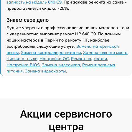
запчасть на модель 640 G9
. При заказе ремонта на сайте -
предоставляется скидка -25%.
Знаем свое дело
Будьте уверены в профессионализме наших мастеров - они
с уверенностью выполнят ремонт HP 640 G9. По данным
наших мастеров в Перми по ремонту HP, наиболее
востребованы следующие услуги:
Замена материнской
платы
,
Замена контроллера питания
,
Замена южного моста
,
Чистка от пыли
,
Настройка ОС
,
Ремонт подсветки
,
Настройка BIOS
,
Замена видеочипа
,
Ремонт разъема
питания
,
Замена видеокарты
.
Акции сервисного
центра