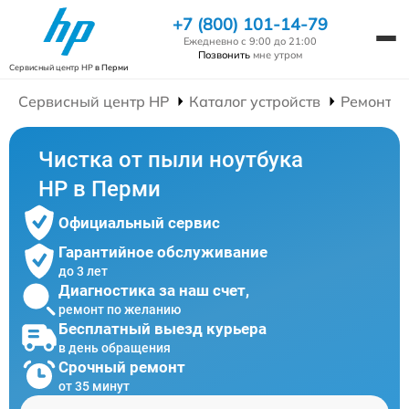
+7 (800) 101-14-79
Ежедневно с 9:00 до 21:00
Позвонить
мне утром
Сервисный центр HP
в Перми
Сервисный центр HP
Каталог устройств
Ремонт Н
Чистка от пыли ноутбука
HP в Перми
Официальный сервис
Гарантийное обслуживание
до 3 лет
Диагностика за наш счет,
ремонт по желанию
Бесплатный выезд курьера
в день обращения
Срочный ремонт
от 35 минут