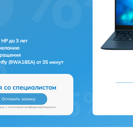
 HP до 3 лет
 желанию
бращения
nfly (9WA18EA) от 35 минут
я со специалистом
Оставить заявку
есь c
политикой конфиденциальности