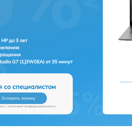
 HP до 3 лет
 желанию
бращения
tudio G7 (1J3W0EA) от 35 минут
я со специалистом
Оставить заявку
есь c
политикой конфиденциальности