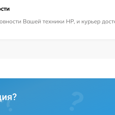
сти
овности Вашей техники HP, и курьер доста
ция?