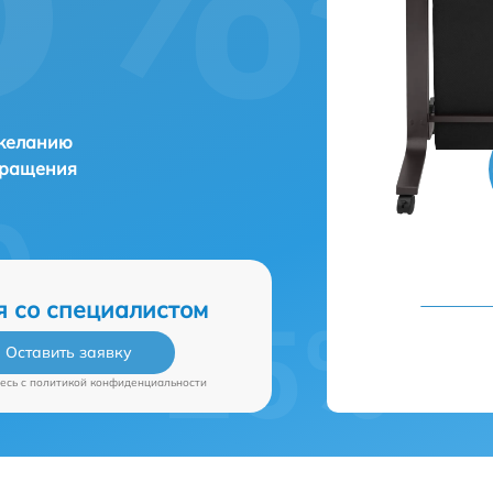
 желанию
бращения
я со специалистом
Оставить заявку
есь c
политикой конфиденциальности