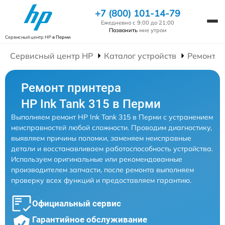
+7 (800) 101-14-79
Ежедневно с 9:00 до 21:00
Позвонить
мне утром
Сервисный центр HP
в Перми
Сервисный центр HP
Каталог устройств
Ремонт П
Ремонт принтера
HP Ink Tank 315 в Перми
Выполняем ремонт HP Ink Tank 315 в Перми с устранением
неисправностей любой сложности. Проводим диагностику,
выявляем причины поломки, заменяем неисправные
детали и восстанавливаем работоспособность устройства.
Используем оригинальные или рекомендованные
производителем запчасти, после ремонта выполняем
проверку всех функций и предоставляем гарантию.
Официальный сервис
Гарантийное обслуживание