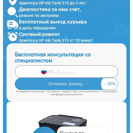
принтера HP Ink Tank 315 до 3 лет
Диагностика за наш счет,
ремонт по желанию
Бесплатный выезд курьера
в день обращения
Срочный ремонт
принтера HP Ink Tank 315 от 35 минут
Бесплатная консультация со
специалистом
Оставить заявку
Нажимая на кнопку "Оставить заявку" Вы соглашаетесь c
политикой
конфиденциальности