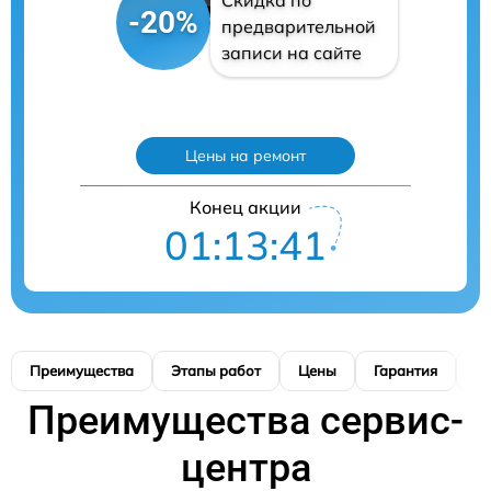
Скидка по
-20%
предварительной
записи на сайте
Цены на ремонт
Конец акции
01:13:40
Преимущества
Этапы работ
Цены
Гарантия
М
Преимущества сервис-
центра