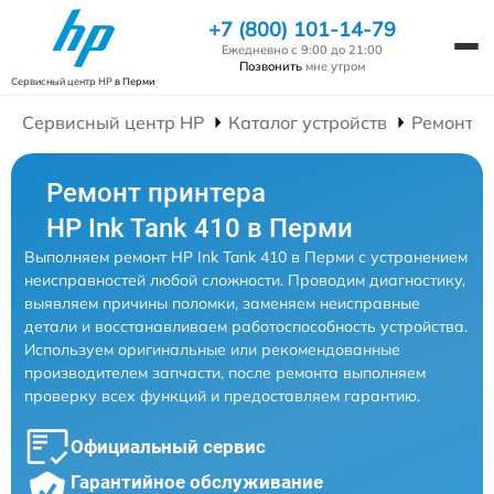
+7 (800) 101-14-79
Ежедневно с 9:00 до 21:00
Позвонить
мне утром
Сервисный центр HP
в Перми
Сервисный центр HP
Каталог устройств
Ремонт П
Ремонт принтера
HP Ink Tank 410 в Перми
Выполняем ремонт HP Ink Tank 410 в Перми с устранением
неисправностей любой сложности. Проводим диагностику,
выявляем причины поломки, заменяем неисправные
детали и восстанавливаем работоспособность устройства.
Используем оригинальные или рекомендованные
производителем запчасти, после ремонта выполняем
проверку всех функций и предоставляем гарантию.
Официальный сервис
Гарантийное обслуживание