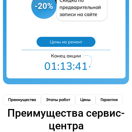
Скидка по
-20%
предварительной
записи на сайте
Цены на ремонт
Конец акции
01:13:40
Преимущества
Этапы работ
Цены
Гарантия
М
Преимущества сервис-
центра