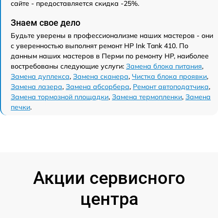
сайте - предоставляется скидка -25%.
Знаем свое дело
Будьте уверены в профессионализме наших мастеров - они
с уверенностью выполнят ремонт HP Ink Tank 410. По
данным наших мастеров в Перми по ремонту HP, наиболее
востребованы следующие услуги:
Замена блока питания
,
Замена дуплекса
,
Замена сканера
,
Чистка блока проявки
,
Замена лазера
,
Замена абсорбера
,
Ремонт автоподатчика
,
Замена тормозной площадки
,
Замена термопленки
,
Замена
печки
.
Акции сервисного
центра