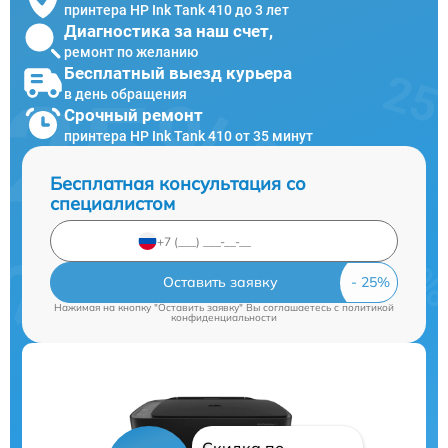
принтера HP Ink Tank 410 до 3 лет
Диагностика за наш счет,
ремонт по желанию
Бесплатный выезд курьера
в день обращения
Срочный ремонт
принтера HP Ink Tank 410 от 35 минут
Бесплатная консультация со
специалистом
Оставить заявку
Нажимая на кнопку "Оставить заявку" Вы соглашаетесь c
политикой
конфиденциальности