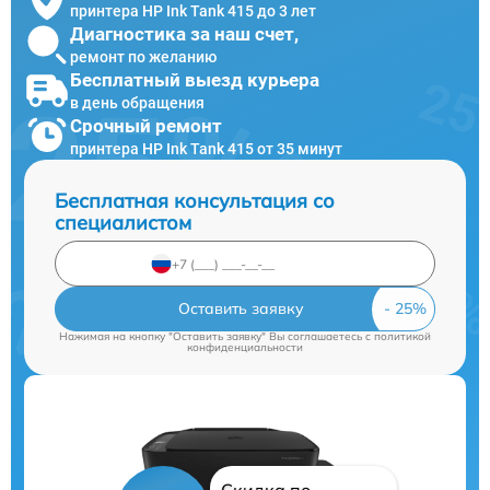
принтера HP Ink Tank 415 до 3 лет
Диагностика за наш счет,
ремонт по желанию
Бесплатный выезд курьера
в день обращения
Срочный ремонт
принтера HP Ink Tank 415 от 35 минут
Бесплатная консультация со
специалистом
Оставить заявку
Нажимая на кнопку "Оставить заявку" Вы соглашаетесь c
политикой
конфиденциальности