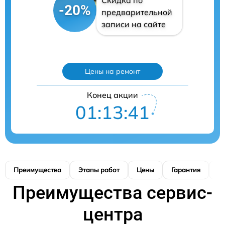
Скидка по
-20%
предварительной
записи на сайте
Цены на ремонт
Конец акции
01:13:40
Преимущества
Этапы работ
Цены
Гарантия
М
Преимущества сервис-
центра