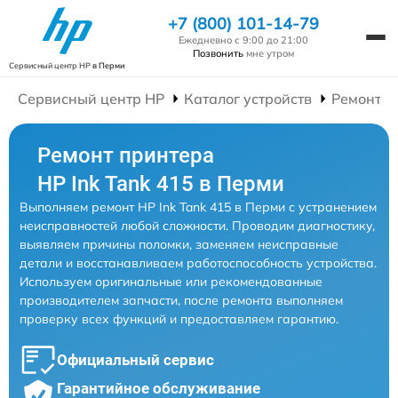
+7 (800) 101-14-79
Ежедневно с 9:00 до 21:00
Позвонить
мне утром
Сервисный центр HP
в Перми
Сервисный центр HP
Каталог устройств
Ремонт П
Ремонт принтера
HP Ink Tank 415 в Перми
Выполняем ремонт HP Ink Tank 415 в Перми с устранением
неисправностей любой сложности. Проводим диагностику,
выявляем причины поломки, заменяем неисправные
детали и восстанавливаем работоспособность устройства.
Используем оригинальные или рекомендованные
производителем запчасти, после ремонта выполняем
проверку всех функций и предоставляем гарантию.
Официальный сервис
Гарантийное обслуживание