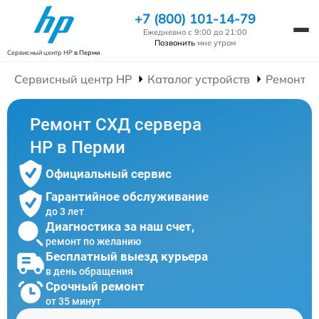
+7 (800) 101-14-79
Ежедневно с 9:00 до 21:00
Позвонить
мне утром
Сервисный центр HP
в Перми
Сервисный центр HP
Каталог устройств
Ремонт С
Ремонт СХД сервера
HP в Перми
Официальный сервис
Гарантийное обслуживание
до 3 лет
Диагностика за наш счет,
ремонт по желанию
Бесплатный выезд курьера
в день обращения
Срочный ремонт
от 35 минут